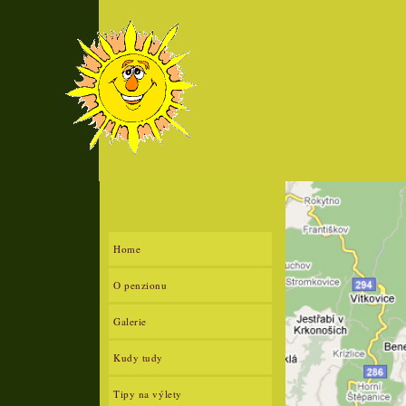
Home
O penzionu
Galerie
Kudy tudy
Tipy na výlety