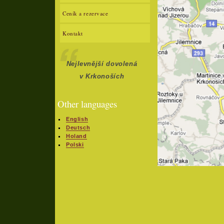
Ceník a rezervace
Kontakt
Nejlevnější dovolená
v Krkonoších
Other languages
English
Deutsch
Holand
Polski